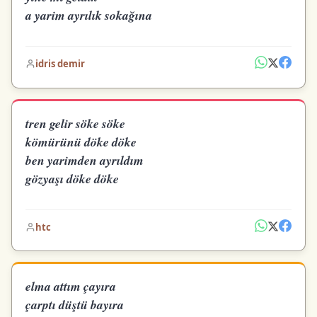
a yarim ayrılık sokağına
idris demir
tren gelir söke söke
kömürünü döke döke
ben yarimden ayrıldım
gözyaşı döke döke
htc
elma attım çayıra
çarptı düştü bayıra