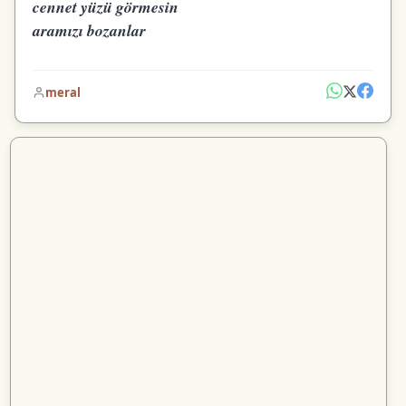
cennet yüzü görmesin
aramızı bozanlar
meral