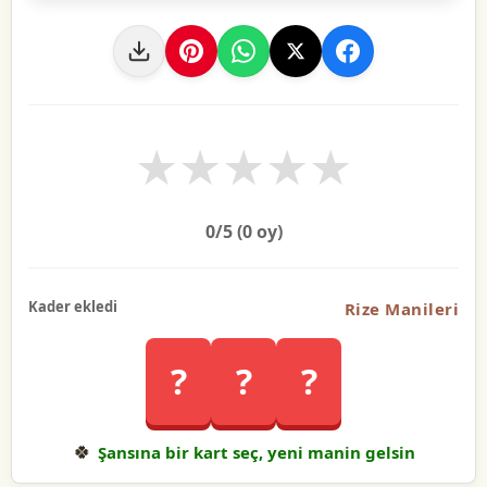
★
★
★
★
★
0
/5 (
0
oy)
Kader ekledi
Rize Manileri
?
?
?
🍀
Şansına bir kart seç, yeni manin gelsin