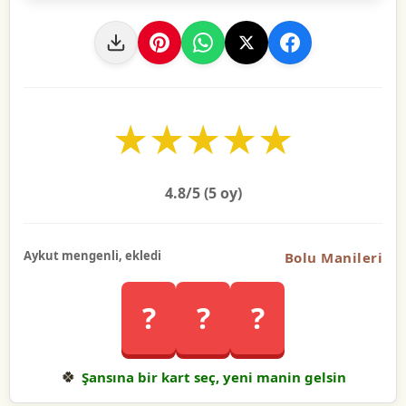
★
★
★
★
★
4.8
/5 (
5
oy)
Aykut mengenli, ekledi
Bolu Manileri
?
?
?
🍀
Şansına bir kart seç, yeni manin gelsin