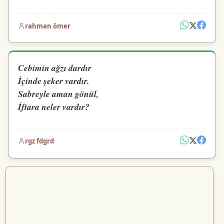
rahman ömer
Cebimin ağzı dardır
İçinde şeker vardır.
Sabreyle aman gönül,
İftara neler vardır?
rgz fdgrd