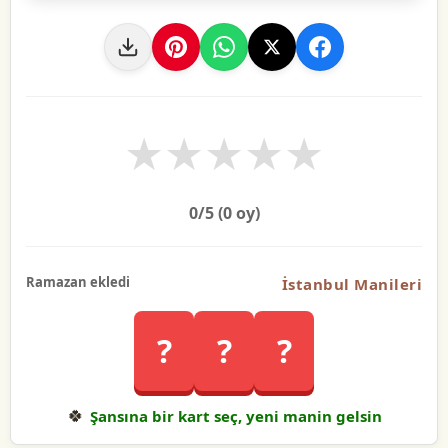
★
★
★
★
★
0
/5 (
0
oy)
Ramazan ekledi
İstanbul Manileri
?
?
?
🍀
Şansına bir kart seç, yeni manin gelsin