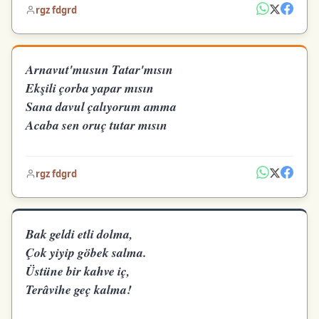
rgz fdgrd
Arnavut'musun Tatar'mısın
Ekşili çorba yapar mısın
Sana davul çalıyorum amma
Acaba sen oruç tutar mısın
rgz fdgrd
Bak geldi etli dolma,
Çok yiyip göbek salma.
Üstüne bir kahve iç,
Terâvihe geç kalma!