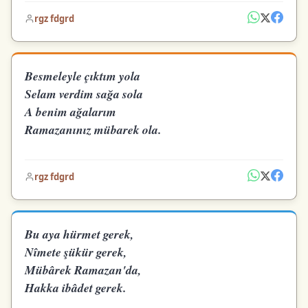
rgz fdgrd
Besmeleyle çıktım yola
Selam verdim sağa sola
A benim ağalarım
Ramazanınız mübarek ola.
rgz fdgrd
Bu aya hürmet gerek,
Nîmete şükür gerek,
Mübârek Ramazan'da,
Hakka ibâdet gerek.