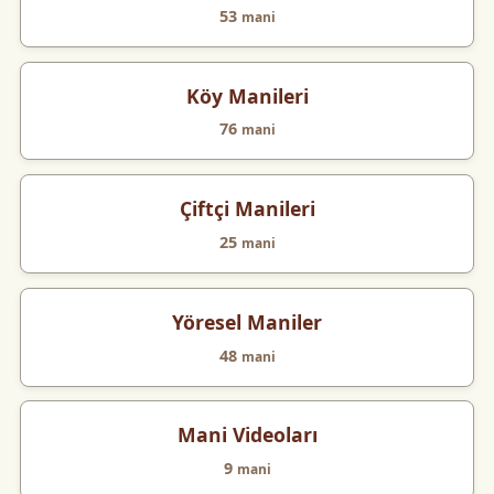
53
mani
Köy Manileri
76
mani
Çiftçi Manileri
25
mani
Yöresel Maniler
48
mani
Mani Videoları
9
mani