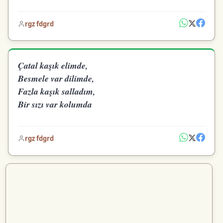
rgz fdgrd
Çatal kaşık elimde,
Besmele var dilimde,
Fazla kaşık salladım,
Bir sızı var kolumda
rgz fdgrd