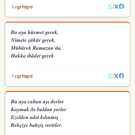
rgz fdgrd
Bu aya hürmet gerek,
Nîmete şükür gerek,
Mübârek Ramazan'da,
Hakka ibâdet gerek.
rgz fdgrd
Bu aya sultan ayı derler
Kaymak ile baldan yerler
Ezelden adet kılınmış
Bekçiye bahşiş verirler.