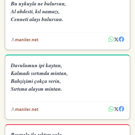
Bu uykuyla ne bulursun,
Al abdesti, kıl namazı,
Cenneti alayı bulursun.
maniler.net
Davulumun ipi kaytan,
Kalmadı sırtımda mintan,
Bahşişimi çokça verin,
Sırtıma alayım mintan.
maniler.net
Besmele ile çıktım yola,