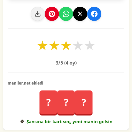
★
★
★
★
★
3
/5 (
4
oy)
maniler.net ekledi
?
?
?
🍀
Şansına bir kart seç, yeni manin gelsin