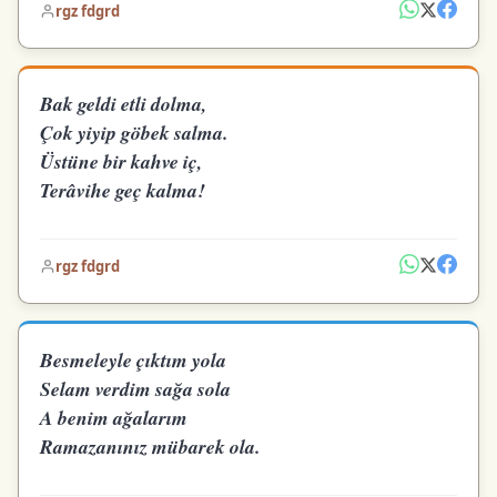
rgz fdgrd
Bak geldi etli dolma,
Çok yiyip göbek salma.
Üstüne bir kahve iç,
Terâvihe geç kalma!
rgz fdgrd
Besmeleyle çıktım yola
Selam verdim sağa sola
A benim ağalarım
Ramazanınız mübarek ola.