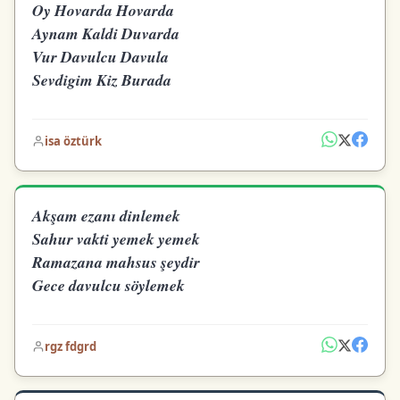
Oy Hovarda Hovarda
Aynam Kaldi Duvarda
Vur Davulcu Davula
Sevdigim Kiz Burada
isa öztürk
Akşam ezanı dinlemek
Sahur vakti yemek yemek
Ramazana mahsus şeydir
Gece davulcu söylemek
rgz fdgrd