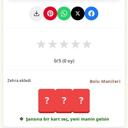
★
★
★
★
★
0
/5 (
0
oy)
Zehra ekledi
Bolu Manileri
?
?
?
🍀
Şansına bir kart seç, yeni manin gelsin