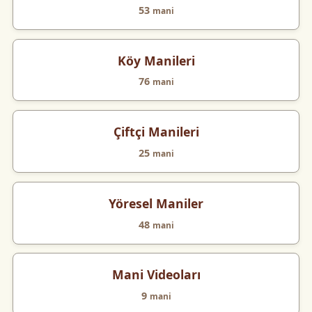
53
mani
Köy Manileri
76
mani
Çiftçi Manileri
25
mani
Yöresel Maniler
48
mani
Mani Videoları
9
mani