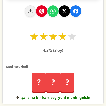
★
★
★
★
★
4.3
/5 (
3
oy)
Medine ekledi
?
?
?
🍀
Şansına bir kart seç, yeni manin gelsin