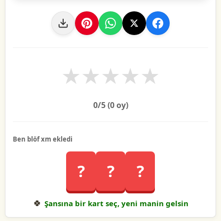
★
★
★
★
★
0
/5 (
0
oy)
Ben blöf xm ekledi
?
?
?
🍀
Şansına bir kart seç, yeni manin gelsin