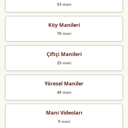
53
mani
Köy Manileri
76
mani
Çiftçi Manileri
25
mani
Yöresel Maniler
48
mani
Mani Videoları
9
mani