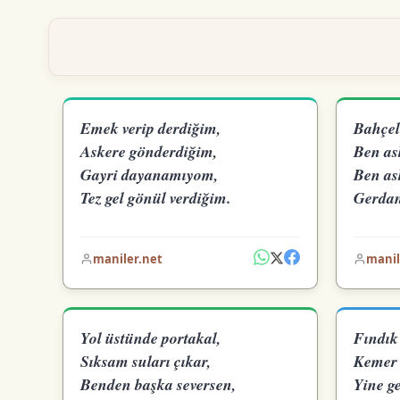
Emek verip derdiğim,
Bahçel
Askere gönderdiğim,
Ben as
Gayri dayanamıyom,
Ben as
Tez gel gönül verdiğim.
Gerdan
maniler.net
manil
Yol üstünde portakal,
Fındık 
Sıksam suları çıkar,
Kemer 
Benden başka seversen,
Yine ge