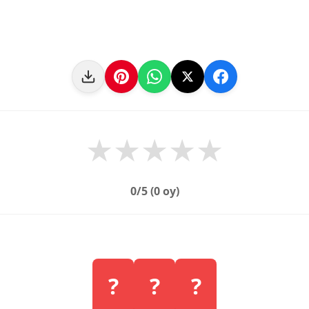
★
★
★
★
★
0
/5 (
0
oy)
?
?
?