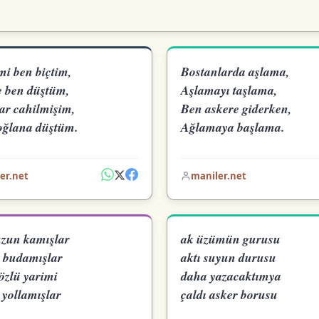
mi ben biçtim,
Bostanlarda aşlama,
e ben düştüm,
Aşlamayı taşlama,
ar cahilmişim,
Ben askere giderken,
oğlana düştüm.
Ağlamaya başlama.
er.net
maniler.net
zun kamışlar
ak üzümün gurusu
 budamışlar
aktı suyun durusu
özlü yarimi
daha yazacaktımya
 yollamışlar
çaldı asker borusu