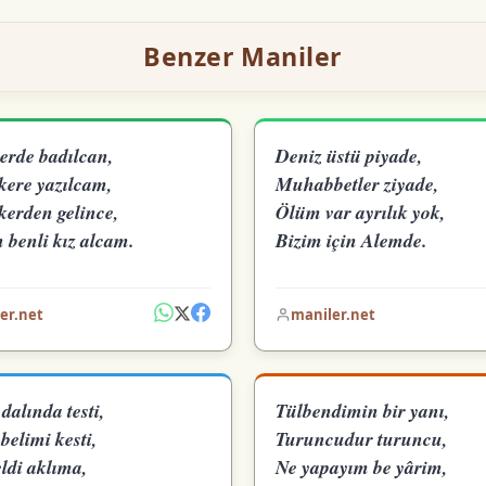
Benzer Maniler
erde badılcan,
Deniz üstü piyade,
kere yazılcam,
Muhabbetler ziyade,
kerden gelince,
Ölüm var ayrılık yok,
 benli kız alcam.
Bizim için Alemde.
er.net
maniler.net
dalında testi,
Tülbendimin bir yanı,
belimi kesti,
Turuncudur turuncu,
ldi aklıma,
Ne yapayım be yârim,