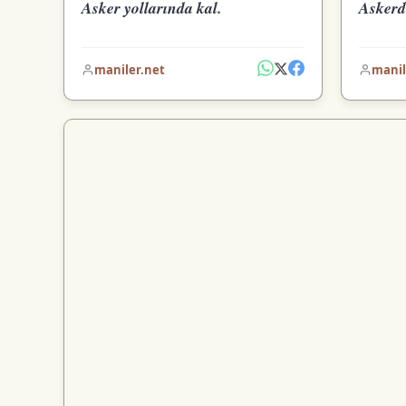
Asker yollarında kal.
Askerde
maniler.net
manil