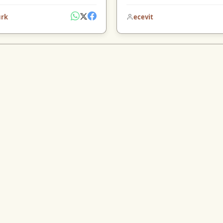
ürk
ecevit