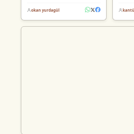
okan yurdagül
kant