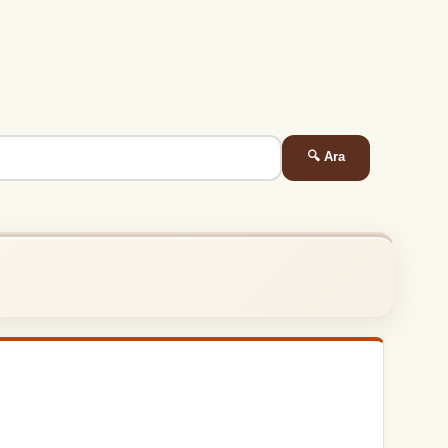
🔍 Ara