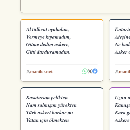
Al tülbent oyaladım,
Entari
Vermeye kıyamadım,
Ateşin
Gitme dedim askere,
Ne kad
Gitti durduramadım.
Asker 
maniler.net
manil
Kasaturam çelikten
Uzun u
Nam salmışım yürekten
Kamışı
Türk askeri korkar mı
Kara g
Vatan için ölmekten
Askere