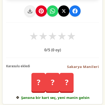
★
★
★
★
★
0
/5 (
0
oy)
Karasulu ekledi
Sakarya Manileri
?
?
?
🍀
Şansına bir kart seç, yeni manin gelsin