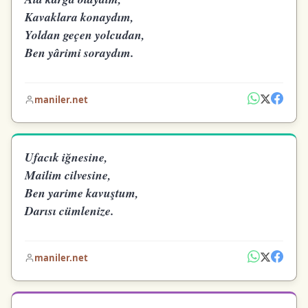
Kavaklara konaydım,
Yoldan geçen yolcudan,
Ben yârimi soraydım.
maniler.net
Ufacık iğnesine,
Mailim cilvesine,
Ben yarime kavuştum,
Darısı cümlenize.
maniler.net