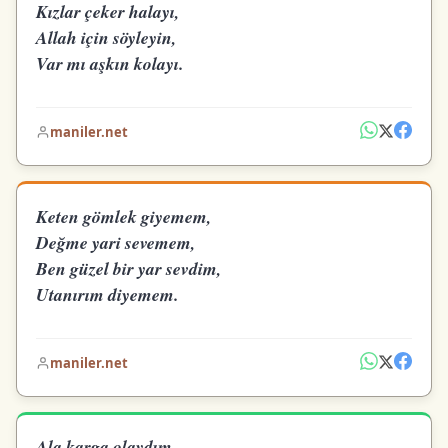
Kızlar çeker halayı,
Allah için söyleyin,
Var mı aşkın kolayı.
maniler.net
Keten gömlek giyemem,
Değme yari sevemem,
Ben güzel bir yar sevdim,
Utanırım diyemem.
maniler.net
Ala karga olaydım,