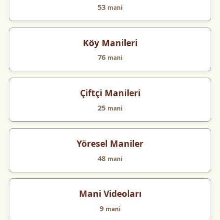
53
mani
Köy Manileri
76
mani
Çiftçi Manileri
25
mani
Yöresel Maniler
48
mani
Mani Videoları
9
mani