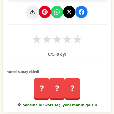
★
★
★
★
★
0
/5 (
0
oy)
nursel sunay ekledi
?
?
?
🍀
Şansına bir kart seç, yeni manin gelsin