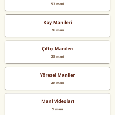
53
mani
Köy Manileri
76
mani
Çiftçi Manileri
25
mani
Yöresel Maniler
48
mani
Mani Videoları
9
mani