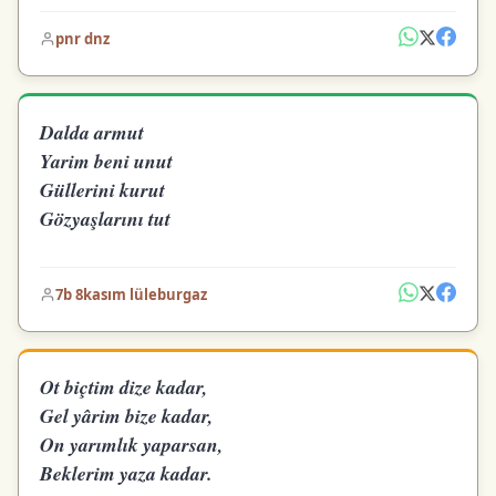
pnr dnz
Dalda armut
Yarim beni unut
Güllerini kurut
Gözyaşlarını tut
7b 8kasım lüleburgaz
Ot biçtim dize kadar,
Gel yârim bize kadar,
On yarımlık yaparsan,
Beklerim yaza kadar.