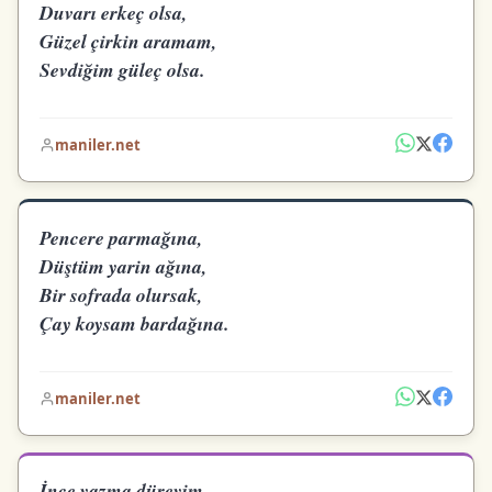
Duvarı erkeç olsa,
Güzel çirkin aramam,
Sevdiğim güleç olsa.
maniler.net
Pencere parmağına,
Düştüm yarin ağına,
Bir sofrada olursak,
Çay koysam bardağına.
maniler.net
İnce yazma düreyim,