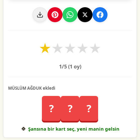
★
★
★
★
★
1
/5 (
1
oy)
MÜSLÜM AĞDUK ekledi
?
?
?
🍀
Şansına bir kart seç, yeni manin gelsin