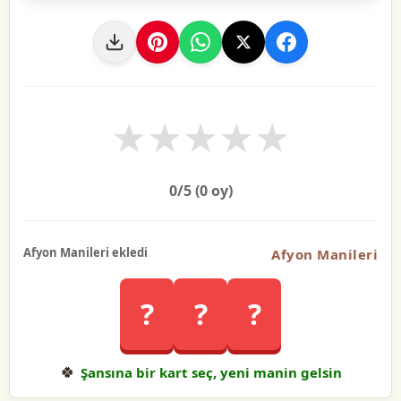
★
★
★
★
★
0
/5 (
0
oy)
Afyon Manileri ekledi
Afyon Manileri
?
?
?
🍀
Şansına bir kart seç, yeni manin gelsin