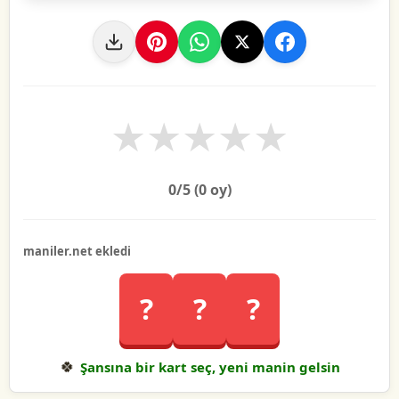
★
★
★
★
★
0
/5 (
0
oy)
maniler.net ekledi
?
?
?
🍀
Şansına bir kart seç, yeni manin gelsin