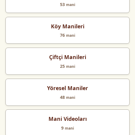
53
mani
Köy Manileri
76
mani
Çiftçi Manileri
25
mani
Yöresel Maniler
48
mani
Mani Videoları
9
mani