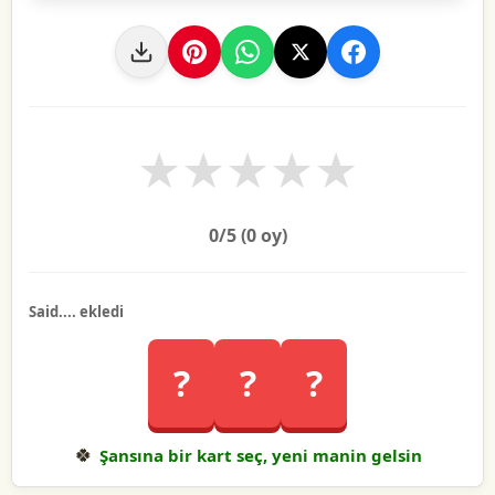
★
★
★
★
★
0
/5 (
0
oy)
Said.... ekledi
?
?
?
🍀
Şansına bir kart seç, yeni manin gelsin