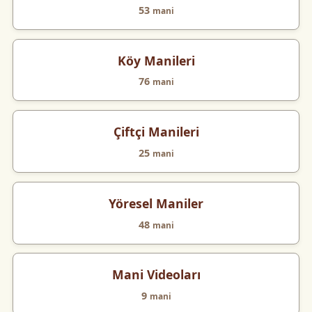
53
mani
Köy Manileri
76
mani
Çiftçi Manileri
25
mani
Yöresel Maniler
48
mani
Mani Videoları
9
mani