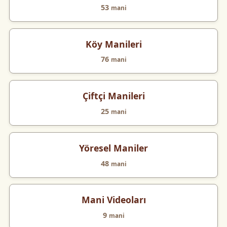
53
mani
Köy Manileri
76
mani
Çiftçi Manileri
25
mani
Yöresel Maniler
48
mani
Mani Videoları
9
mani