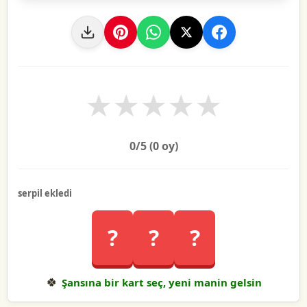
★
★
★
★
★
0
/5 (
0
oy)
serpil ekledi
?
?
?
🍀
Şansına bir kart seç, yeni manin gelsin