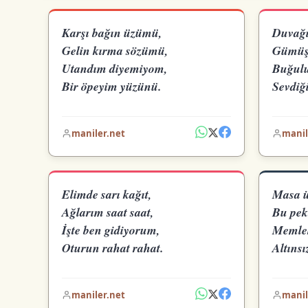
Karşı bağın üzümü,
Duvağı 
Gelin kırma sözümü,
Gümüşte
Utandım diyemiyom,
Buğulu
Bir öpeyim yüzünü.
Sevdiği
maniler.net
manil
Elimde sarı kağıt,
Masa ü
Ağlarım saat saat,
Bu pek
İşte ben gidiyorum,
Memlek
Oturun rahat rahat.
Altınsı
maniler.net
manil