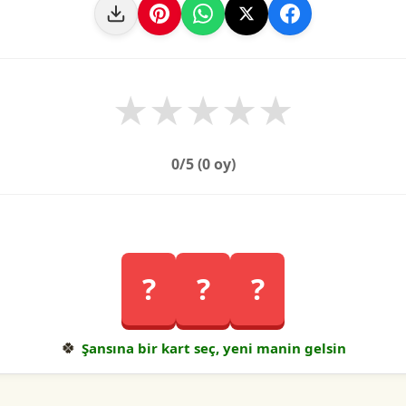
★
★
★
★
★
0
/5 (
0
oy)
?
?
?
🍀
Şansına bir kart seç, yeni manin gelsin