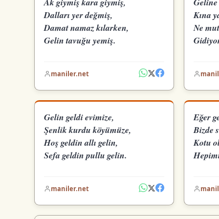
Ak giymiş kara giymiş,
Geline 
Dalları yer değmiş,
Kına y
Damat namaz kılarken,
Ne mut
Gelin tavuğu yemiş.
Gidiyor
maniler.net
manil
Gelin geldi evimize,
Eğer ge
Şenlik kurdu köyümüze,
Bizde s
Hoş geldin allı gelin,
Kotu o
Sefa geldin pullu gelin.
Hepimi
maniler.net
manil