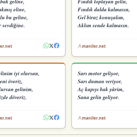
bak geline,
Fındık toplayan gelin,
akmış eline,
Fındık dalda kalmasın,
lu bu geline,
Gel biraz konuşalım,
 sevdiğine.
Aklım sende kalmasın.
er.net
maniler.net
linim iyi olursan,
Sarı motor geliyor,
eni överiz,
Sarı duman veriyor,
lursan gelinim,
Aç kapıyı bak yârim,
zde döveriz.
Sana gelin geliyor.
er.net
maniler.net