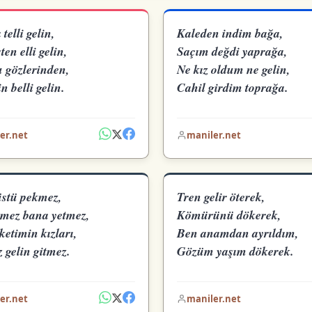
telli gelin,
Kaleden indim bağa,
n elli gelin,
Saçım değdi yaprağa,
 gözlerinden,
Ne kız oldum ne gelin,
n belli gelin.
Cahil girdim toprağa.
er.net
maniler.net
stü pekmez,
Tren gelir öterek,
mez bana yetmez,
Kömürünü dökerek,
etimin kızları,
Ben anamdan ayrıldım,
z gelin gitmez.
Gözüm yaşım dökerek.
er.net
maniler.net