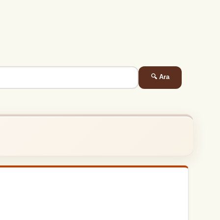
🔍 Ara