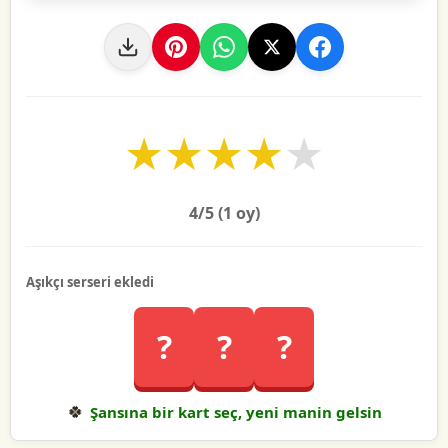
★
★
★
★
★
4
/5 (
1
oy)
Aşıkçı serseri ekledi
?
?
?
🍀
Şansına bir kart seç, yeni manin gelsin