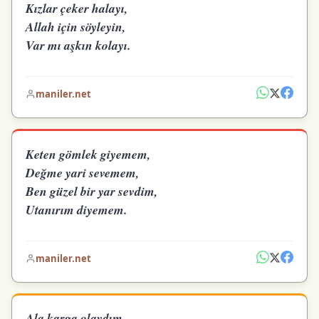
Kızlar çeker halayı,
Allah için söyleyin,
Var mı aşkın kolayı.
maniler.net
Keten gömlek giyemem,
Değme yari sevemem,
Ben güzel bir yar sevdim,
Utanırım diyemem.
maniler.net
Ala karga olaydım,