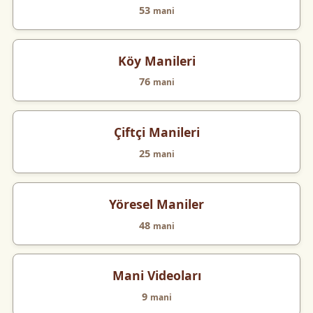
53
mani
Köy Manileri
76
mani
Çiftçi Manileri
25
mani
Yöresel Maniler
48
mani
Mani Videoları
9
mani