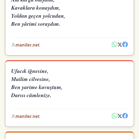
Kavaklara konaydım,
Yoldan geçen yolcudan,
Ben yârimi soraydım.
maniler.net
Ufacık iğnesine,
Mailim cilvesine,
Ben yarime kavuştum,
Darısı cümlenize.
maniler.net