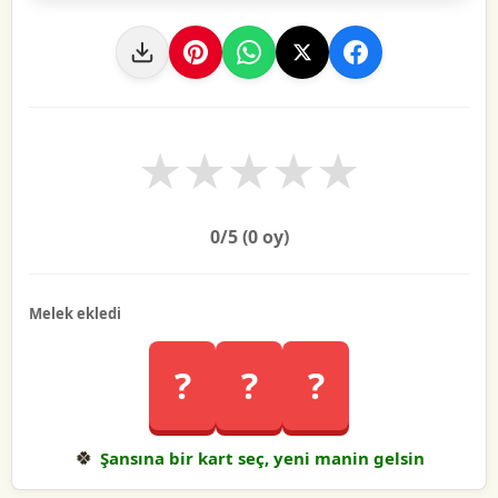
★
★
★
★
★
0
/5 (
0
oy)
Melek ekledi
?
?
?
🍀
Şansına bir kart seç, yeni manin gelsin