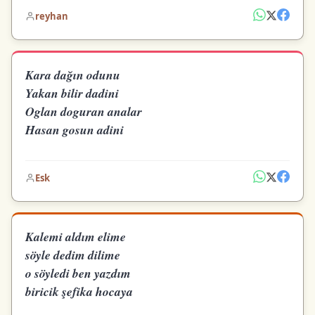
reyhan
Kara dağın odunu
Yakan bilir dadini
Oglan doguran analar
Hasan gosun adini
Esk
Kalemi aldım elime
söyle dedim dilime
o söyledi ben yazdım
biricik şefika hocaya