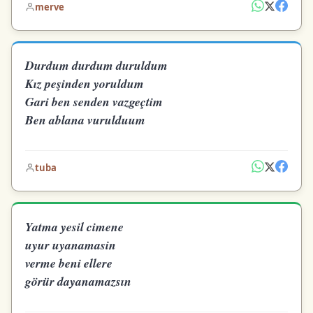
merve
Durdum durdum duruldum
Kız peşinden yoruldum
Gari ben senden vazgeçtim
Ben ablana vurulduum
tuba
Yatma yesil cimene
uyur uyanamasin
verme beni ellere
görür dayanamazsın