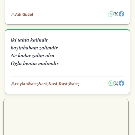
Adı Güzel
iki tahta kalindir
kayinbabam zalimdir
Ne kadar zalim olsa
Oglu benim malimdir
ceylan&ast;&ast;&ast;&ast;&ast;