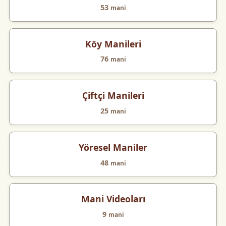
53
mani
Köy Manileri
76
mani
Çiftçi Manileri
25
mani
Yöresel Maniler
48
mani
Mani Videoları
9
mani