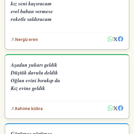
kız seni kaçıracam
evel baban vermese
roketle saldıracam
Nergiz eren
Aşadan yukarı geldik
Düştük davulu deldik
Oğlan evini bırakıp da
Kız evine geldik
Rahime kübra
Görümce görümce