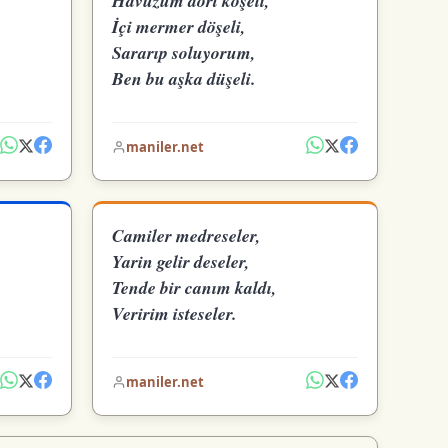
Havuzum dört köşeli,
İçi mermer döşeli,
Sararıp soluyorum,
Ben bu aşka düşeli.
maniler.net
Camiler medreseler,
Yarin gelir deseler,
Tende bir canım kaldı,
Veririm isteseler.
maniler.net