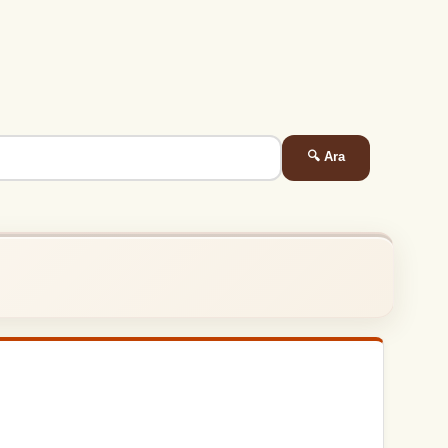
🔍 Ara