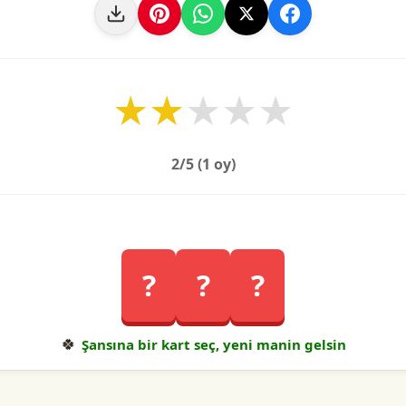
★
★
★
★
★
2
/5 (
1
oy)
?
?
?
🍀
Şansına bir kart seç, yeni manin gelsin