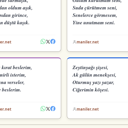
ede sarmaşık,
Gülüm kurutmam seni,
an oldum aşık,
Suda çürütmem seni,
pıdan girince,
Senelerce görmesem,
n düştü kaşık.
Yine unutmam seni.
er.net
maniler.net
kırat beslerim,
Zeytinyağı şişesi,
irli isterim,
Ak gülün menekşesi,
na verseler,
Oturmuş yazı yazar,
 beslerim.
Ciğerimin köşesi.
er.net
maniler.net