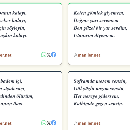
anın kalayı,
Keten gömlek giyemem,
çeker halayı,
Değme yari sevemem,
çin söyleyin,
Ben güzel bir yar sevdim,
aşkın kolayı.
Utanırım diyemem.
er.net
maniler.net
 badem içi,
Soframda mezem sensin,
 siyah saçı,
Gül yüzlü nazım sensin,
rdinden ölürüm,
Her nereye gidersem,
bunun ilacı.
Kalbimde gezen sensin.
er.net
maniler.net