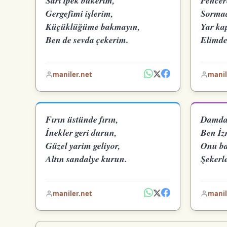
Sarı ipek bükerim,
Pencer
Gergefimi işlerim,
Sormad
Küçüklüğüme bakmayın,
Yar ka
Ben de sevda çekerim.
Elimde
maniler.net
manil
Fırın üstünde fırın,
Damda 
İnekler geri durun,
Ben İzm
Güzel yarim geliyor,
Onu ba
Altın sandalye kurun.
Şekerle
maniler.net
manil