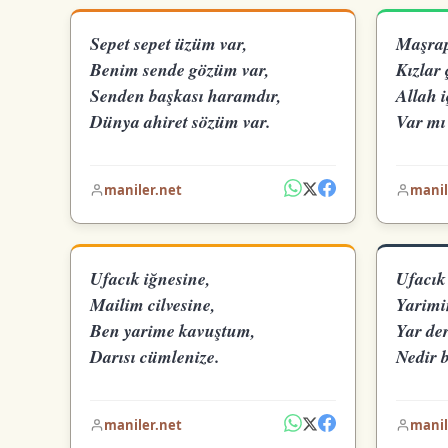
Sepet sepet üzüm var,
Maşrap
Benim sende gözüm var,
Kızlar 
Senden başkası haramdır,
Allah i
Dünya ahiret sözüm var.
Var mı 
maniler.net
manil
Ufacık iğnesine,
Ufacık
Mailim cilvesine,
Yarimin
Ben yarime kavuştum,
Yar de
Darısı cümlenize.
Nedir 
maniler.net
manil