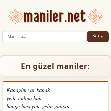
🔍 Ara
En güzel maniler:
Kabagim var kabak
yede tadina bak
hanife huseyine gelin gidiyor