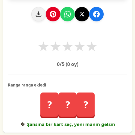
★
★
★
★
★
0
/5 (
0
oy)
Ranga ranga ekledi
?
?
?
🍀
Şansına bir kart seç, yeni manin gelsin