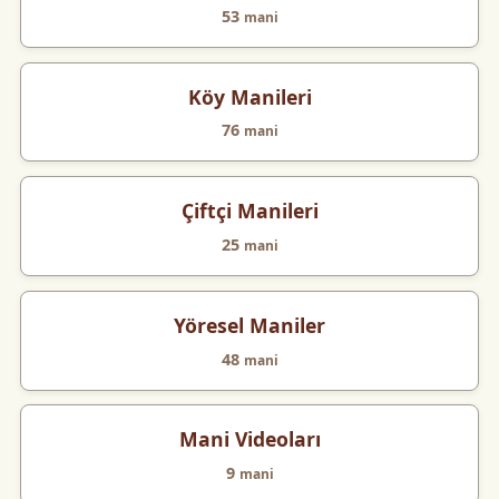
53
mani
Köy Manileri
76
mani
Çiftçi Manileri
25
mani
Yöresel Maniler
48
mani
Mani Videoları
9
mani