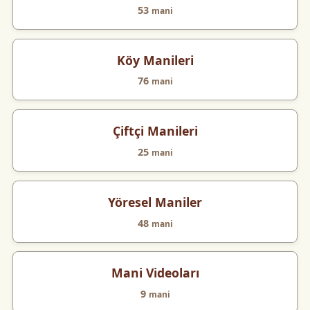
53
mani
Köy Manileri
76
mani
Çiftçi Manileri
25
mani
Yöresel Maniler
48
mani
Mani Videoları
9
mani