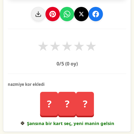
★
★
★
★
★
0
/5 (
0
oy)
nazmiye kor ekledi
?
?
?
🍀
Şansına bir kart seç, yeni manin gelsin