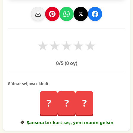
★
★
★
★
★
0
/5 (
0
oy)
Gülnar seljova ekledi
?
?
?
🍀
Şansına bir kart seç, yeni manin gelsin