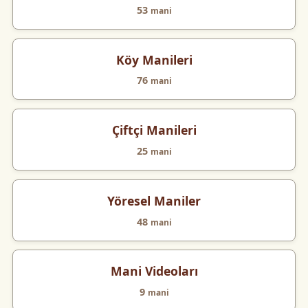
53
mani
Köy Manileri
76
mani
Çiftçi Manileri
25
mani
Yöresel Maniler
48
mani
Mani Videoları
9
mani