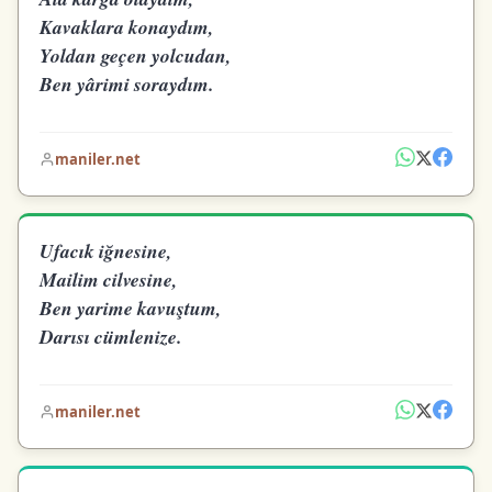
Kavaklara konaydım,
Yoldan geçen yolcudan,
Ben yârimi soraydım.
maniler.net
Ufacık iğnesine,
Mailim cilvesine,
Ben yarime kavuştum,
Darısı cümlenize.
maniler.net