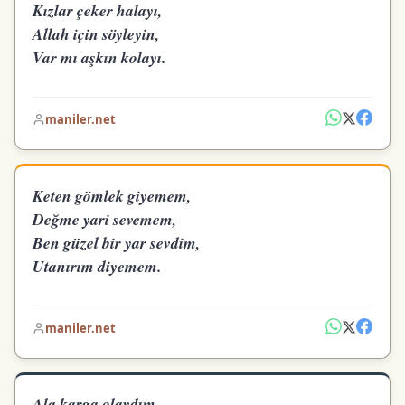
Kızlar çeker halayı,
Allah için söyleyin,
Var mı aşkın kolayı.
maniler.net
Keten gömlek giyemem,
Değme yari sevemem,
Ben güzel bir yar sevdim,
Utanırım diyemem.
maniler.net
Ala karga olaydım,