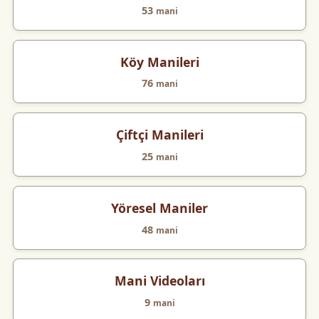
53
mani
Köy Manileri
76
mani
Çiftçi Manileri
25
mani
Yöresel Maniler
48
mani
Mani Videoları
9
mani