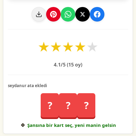
★
★
★
★
★
4.1
/5 (
15
oy)
seydanur ata ekledi
?
?
?
🍀
Şansına bir kart seç, yeni manin gelsin