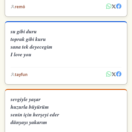
remö
su gibi duru
toprak gibi kuru
sana tek deyecegim
I love you
tayfun
sevgiyle yaşar
huzurla büyürüm
senin için herşeyi eder
dünyayı yakarım