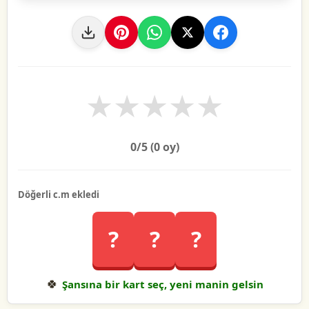
★
★
★
★
★
0
/5 (
0
oy)
Döğerli c.m ekledi
?
?
?
🍀
Şansına bir kart seç, yeni manin gelsin