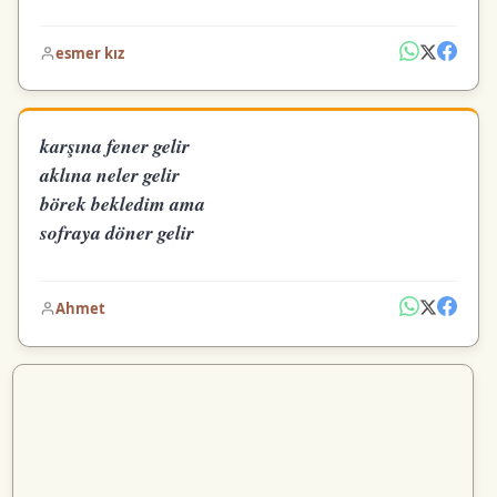
esmer kız
karşına fener gelir
aklına neler gelir
börek bekledim ama
sofraya döner gelir
Ahmet