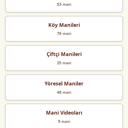
53
mani
Köy Manileri
76
mani
Çiftçi Manileri
25
mani
Yöresel Maniler
48
mani
Mani Videoları
9
mani