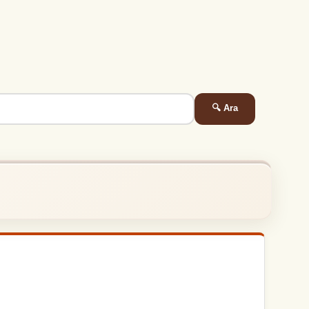
🔍 Ara