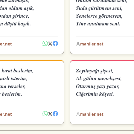
ede sarmaşık,
Gülüm kurutmam seni,
an oldum aşık,
Suda çürütmem seni,
pıdan girince,
Senelerce görmesem,
n düştü kaşık.
Yine unutmam seni.
er.net
maniler.net
kırat beslerim,
Zeytinyağı şişesi,
irli isterim,
Ak gülün menekşesi,
na verseler,
Oturmuş yazı yazar,
 beslerim.
Ciğerimin köşesi.
er.net
maniler.net