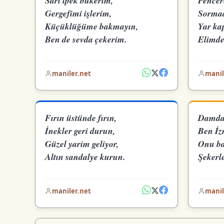
Sarı ipek bükerim,
Pencer
Gergefimi işlerim,
Sormad
Küçüklüğüme bakmayın,
Yar ka
Ben de sevda çekerim.
Elimde
maniler.net
manil
Fırın üstünde fırın,
Damda 
İnekler geri durun,
Ben İzm
Güzel yarim geliyor,
Onu ba
Altın sandalye kurun.
Şekerle
maniler.net
manil