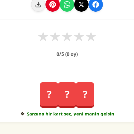
★
★
★
★
★
0
/5 (
0
oy)
?
?
?
🍀
Şansına bir kart seç, yeni manin gelsin