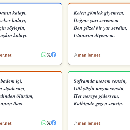
anın kalayı,
Keten gömlek giyemem,
çeker halayı,
Değme yari sevemem,
çin söyleyin,
Ben güzel bir yar sevdim,
aşkın kolayı.
Utanırım diyemem.
er.net
maniler.net
 badem içi,
Soframda mezem sensin,
 siyah saçı,
Gül yüzlü nazım sensin,
rdinden ölürüm,
Her nereye gidersem,
bunun ilacı.
Kalbimde gezen sensin.
er.net
maniler.net