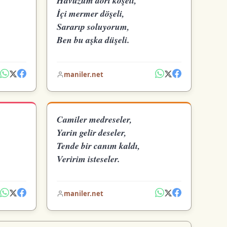
Havuzum dört köşeli,
İçi mermer döşeli,
Sararıp soluyorum,
Ben bu aşka düşeli.
maniler.net
Camiler medreseler,
Yarin gelir deseler,
Tende bir canım kaldı,
Veririm isteseler.
maniler.net