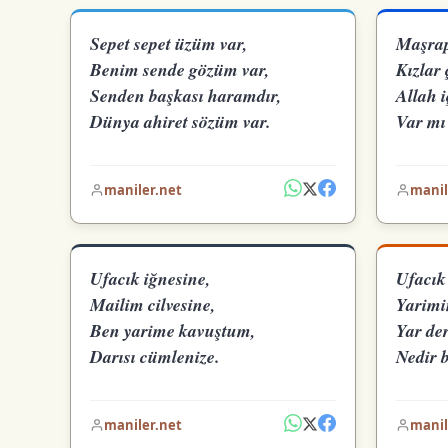
Sepet sepet üzüm var,
Maşrap
Benim sende gözüm var,
Kızlar 
Senden başkası haramdır,
Allah i
Dünya ahiret sözüm var.
Var mı 
maniler.net
manil
Ufacık iğnesine,
Ufacık
Mailim cilvesine,
Yarimin
Ben yarime kavuştum,
Yar de
Darısı cümlenize.
Nedir 
maniler.net
manil