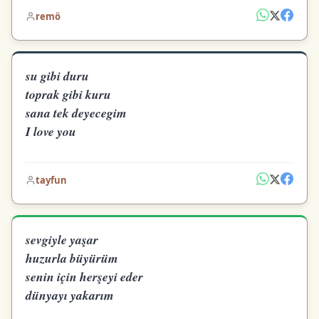
remö
su gibi duru
toprak gibi kuru
sana tek deyecegim
I love you
tayfun
sevgiyle yaşar
huzurla büyürüm
senin için herşeyi eder
dünyayı yakarım