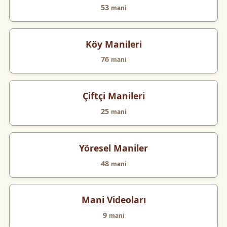
53
mani
Köy Manileri
76
mani
Çiftçi Manileri
25
mani
Yöresel Maniler
48
mani
Mani Videoları
9
mani