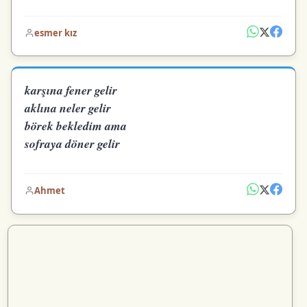
esmer kız
karşına fener gelir
aklına neler gelir
börek bekledim ama
sofraya döner gelir
Ahmet