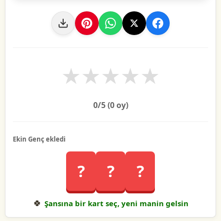
★
★
★
★
★
0
/5 (
0
oy)
Ekin Genç ekledi
?
?
?
🍀
Şansına bir kart seç, yeni manin gelsin