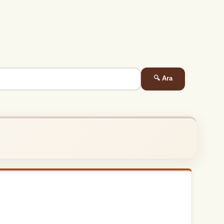
🔍 Ara