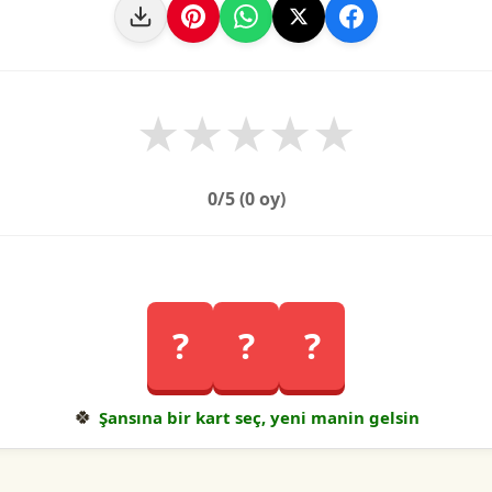
★
★
★
★
★
0
/5 (
0
oy)
?
?
?
🍀
Şansına bir kart seç, yeni manin gelsin