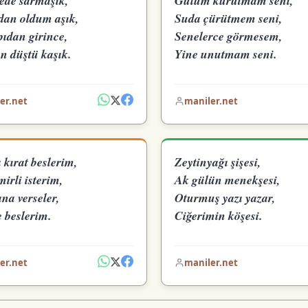
ede sarmaşık,
Gülüm kurutmam seni,
an oldum aşık,
Suda çürütmem seni,
pıdan girince,
Senelerce görmesem,
n düştü kaşık.
Yine unutmam seni.
er.net
maniler.net
kırat beslerim,
Zeytinyağı şişesi,
irli isterim,
Ak gülün menekşesi,
na verseler,
Oturmuş yazı yazar,
 beslerim.
Ciğerimin köşesi.
er.net
maniler.net