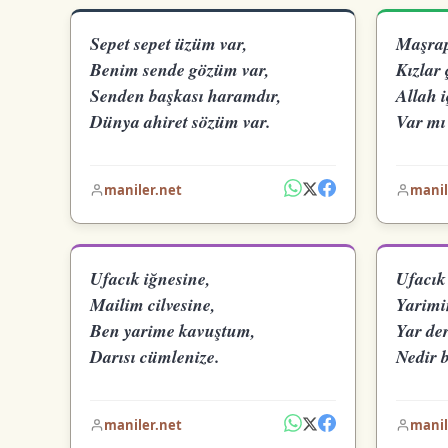
Sepet sepet üzüm var,
Maşrap
Benim sende gözüm var,
Kızlar 
Senden başkası haramdır,
Allah i
Dünya ahiret sözüm var.
Var mı 
maniler.net
manil
Ufacık iğnesine,
Ufacık
Mailim cilvesine,
Yarimin
Ben yarime kavuştum,
Yar de
Darısı cümlenize.
Nedir 
maniler.net
manil