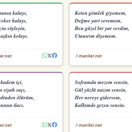
anın kalayı,
Keten gömlek giyemem,
çeker halayı,
Değme yari sevemem,
çin söyleyin,
Ben güzel bir yar sevdim,
aşkın kolayı.
Utanırım diyemem.
er.net
maniler.net
 badem içi,
Soframda mezem sensin,
 siyah saçı,
Gül yüzlü nazım sensin,
rdinden ölürüm,
Her nereye gidersem,
bunun ilacı.
Kalbimde gezen sensin.
er.net
maniler.net