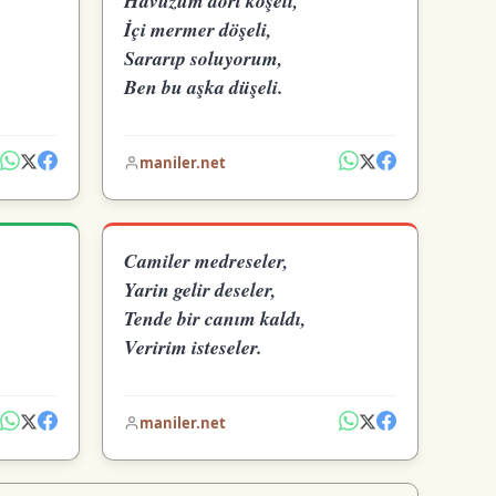
Havuzum dört köşeli,
İçi mermer döşeli,
Sararıp soluyorum,
Ben bu aşka düşeli.
maniler.net
Camiler medreseler,
Yarin gelir deseler,
Tende bir canım kaldı,
Veririm isteseler.
maniler.net