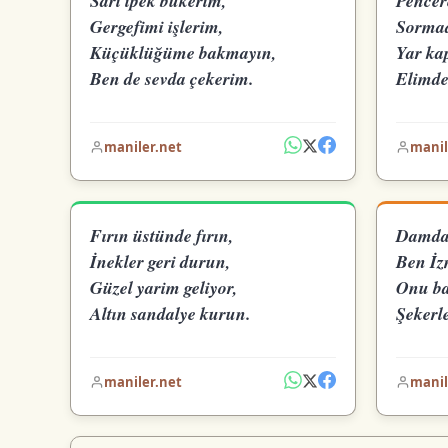
Sarı ipek bükerim,
Pencer
Gergefimi işlerim,
Sormad
Küçüklüğüme bakmayın,
Yar ka
Ben de sevda çekerim.
Elimde
maniler.net
manil
Fırın üstünde fırın,
Damda 
İnekler geri durun,
Ben İzm
Güzel yarim geliyor,
Onu ba
Altın sandalye kurun.
Şekerle
maniler.net
manil