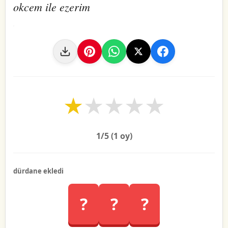
okcem ile ezerim
★
★
★
★
★
1
/5 (
1
oy)
dürdane ekledi
?
?
?