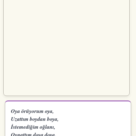
Oya örüyorum oya,
Uzattım boydan boya,
İstemediğim oğlanı,
Oynattım doya doya.