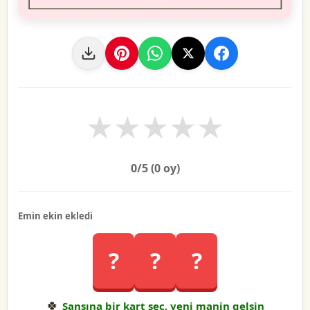
★
★
★
★
★
0
/5 (
0
oy)
Emin ekin ekledi
?
?
?
🍀
Şansına bir kart seç, yeni manin gelsin