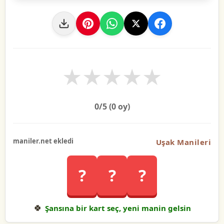
★
★
★
★
★
0
/5 (
0
oy)
maniler.net ekledi
Uşak Manileri
?
?
?
🍀
Şansına bir kart seç, yeni manin gelsin