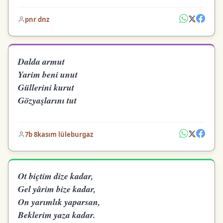
pnr dnz
Dalda armut
Yarim beni unut
Güllerini kurut
Gözyaşlarını tut
7b 8kasım lüleburgaz
Ot biçtim dize kadar,
Gel yârim bize kadar,
On yarımlık yaparsan,
Beklerim yaza kadar.