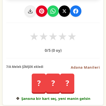
★
★
★
★
★
0
/5 (
0
oy)
7/A Melek ŞİMŞEK ekledi
Adana Manileri
?
?
?
🍀
Şansına bir kart seç, yeni manin gelsin