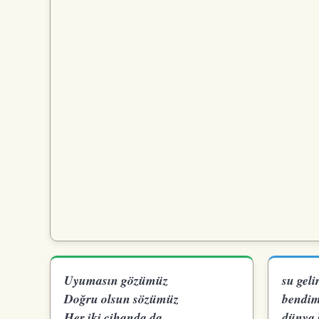
Uyumasın gözümüz
su geli
Doğru olsun sözümüz
bendim
Her iki cihanda da
dünya 