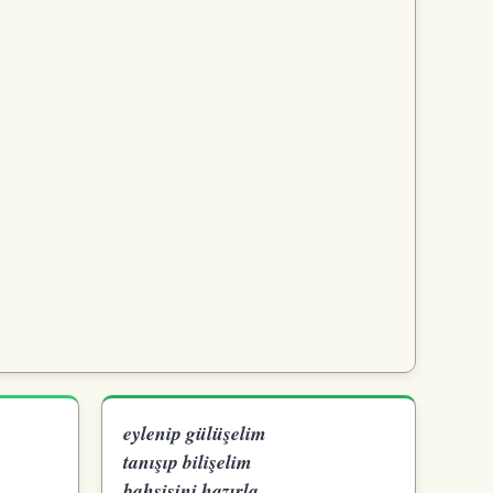
eylenip gülüşelim
tanışıp bilişelim
bahşişini hazırla