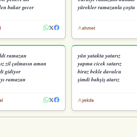
len bakar gecer
yürekler ramazanla çoştu
l
ahmet
eldi ramazan
yün yatakta yatarız
ız zil çalmasın aman
yapma cicek satarız
ldi gidiyor
biraz bekle davulcu
ayı ramazan
şimdi bahşiş atarız
al
yekda