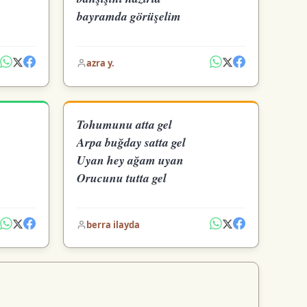
bayramda görüşelim
azra y.
Tohumunu atta gel
Arpa buğday satta gel
Uyan hey ağam uyan
Orucunu tutta gel
berra ilayda