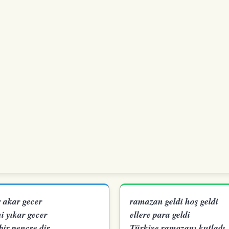
r akar gecer
ramazan geldi hoş geldi
i yıkar gecer
ellere para geldi
bir pencre dir
Türkiye ramazanı kutladı