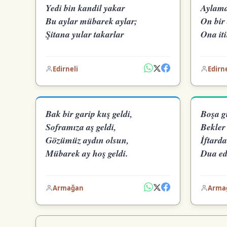
Yedi bin kandil yakar
Aylama
Bu aylar mübarek aylar;
On bir 
Şitana yular takarlar
Ona iti
Edirneli
Edirne
Bak bir garip kuş geldi,
Boşa gi
Soframıza aş geldi,
Bekler 
Gözümüz aydın olsun,
İftarda
Mübarek ay hoş geldi.
Dua ed
Armağan
Arma