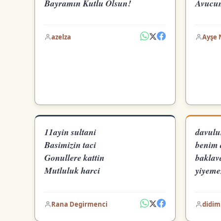
Bayramın Kutlu Olsun!
Avucu
azelza
Ayşe 
11ayin sultani
davulu
Basimizin taci
benim 
Gonullere kattin
baklav
Mutluluk harci
yiyeme
Rana Degirmenci
didim