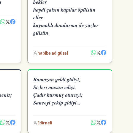
n
bekler
haydi çalsın kapılar öpülsün
eller
kaymaklı dondurma ile yüzler
gülsün
habibe adıgüzel
Ramazan geldi gidiyi,
Sizleri māsun ediyi,
seniz;
Çadır kurmuş oturuyi;
Sanceyi çekip gidiyi...
Edirneli