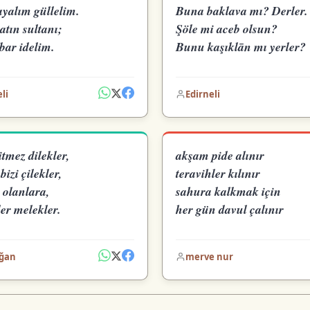
yalım güllelim.
Buna baklava mı? Derler.
atın sultanı;
Şöle mi aceb olsun?
bar idelim.
Bunu kaşıklān mı yerler?
li
Edirneli
tmez dilekler,
akşam pide alınır
bizi çilekler,
teravihler kılınır
 olanlara,
sahura kalkmak için
er melekler.
her gün davul çalınır
ğan
merve nur