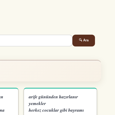
🔍 Ara
ın
arife gününden hazırlanır
yemekler
mma
herkez cocuklar gibi bayramı