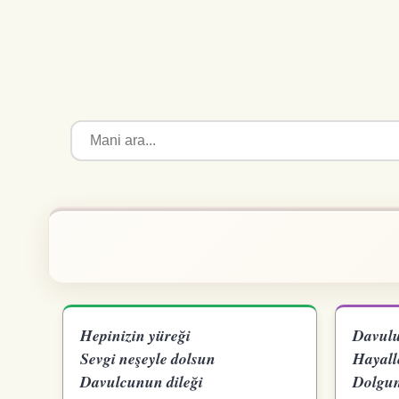
Hepinizin yüreği
Davul
Sevgi neşeyle dolsun
Hayall
Davulcunun dileği
Dolgun