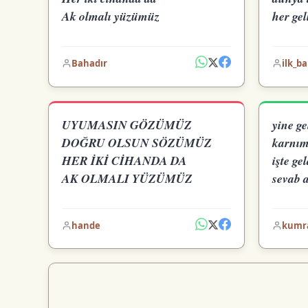
Ak olmalı yüzümüz
her gel
Bahadır
ilk_ba
UYUMASIN GÖZÜMÜZ
yine g
DOĞRU OLSUN SÖZÜMÜZ
karnım
HER İKİ CİHANDA DA
işte ge
AK OLMALI YÜZÜMÜZ
sevab 
hande
kumr