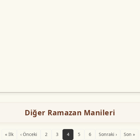
Diğer Ramazan Manileri
« İlk
‹ Önceki
2
3
4
5
6
Sonraki ›
Son »