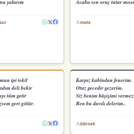
mu yalarım
Acaba sen oruç tutar mısı
Nur
mete
mun ipi tekil
Karpız kabīndan fenerim.
adım deli bekir
Otuz gecedir gezerim.
ayı tüm getir
Siz benim bāşişimi vermez
zsem geri götür.
Ben bu davılı delerim..
Edirneli