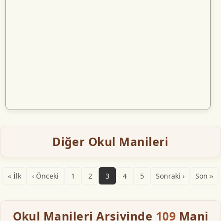
Diğer Okul Manileri
« İlk
‹ Önceki
1
2
3
4
5
Sonraki ›
Son »
Okul Manileri Arşivinde
109
Mani