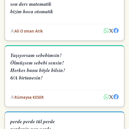
son ders matematik
bizim hoca otomatik
Ali O sman Atik
Yaşıyorsam sebebimsin!
Ölmüşsem sebebi sensin!
Herkes bunu böyle bilsin!
6/A birtanesin!
Rümeysa KESER
perde perde tül perde
perdenin ucu yerde