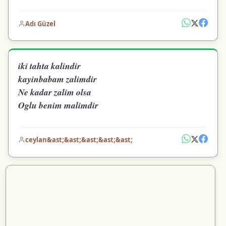
Adı Güzel
iki tahta kalindir
kayinbabam zalimdir
Ne kadar zalim olsa
Oglu benim malimdir
ceylan&ast;&ast;&ast;&ast;&ast;