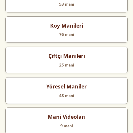
53
mani
Köy Manileri
76
mani
Çiftçi Manileri
25
mani
Yöresel Maniler
48
mani
Mani Videoları
9
mani