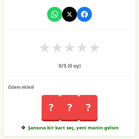
★
★
★
★
★
0
/5 (
0
oy)
Özlem ekledi
?
?
?
🍀
Şansına bir kart seç, yeni manin gelsin