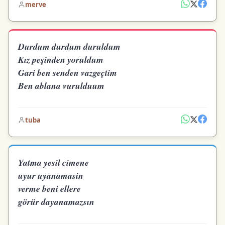
merve
Durdum durdum duruldum
Kız peşinden yoruldum
Gari ben senden vazgeçtim
Ben ablana vurulduum
tuba
Yatma yesil cimene
uyur uyanamasin
verme beni ellere
görür dayanamazsın