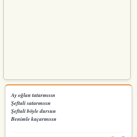
Ay oğlan tatarmısın
Şeftali satarmısın
Şeftali böyle dursun
Benimle kaçarmısın