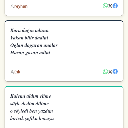
reyhan
Kara dağın odunu
Yakan bilir dadini
Oglan doguran analar
Hasan gosun adini
Esk
Kalemi aldım elime
söyle dedim dilime
o söyledi ben yazdım
biricik şefika hocaya