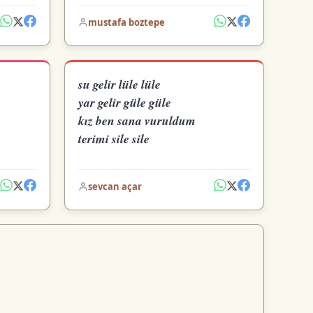
mustafa boztepe
su gelir lüle lüle
yar gelir güle güle
kız ben sana vuruldum
terimi sile sile
sevcan açar