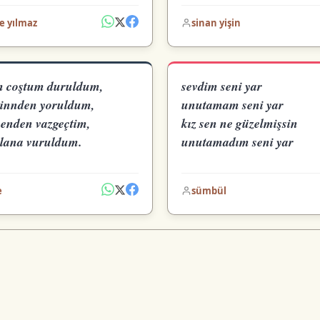
e yılmaz
sinan yişin
 coştum duruldum,
sevdim seni yar
şinnden yoruldum,
unutamam seni yar
senden vazgeçtim,
kız sen ne güzelmişsin
lana vuruldum.
unutamadım seni yar
e
sümbül