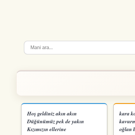
Hoş geldiniz akın akın
kara ko
Düğünümüz pek de yakın
kavurma
Kızımızın ellerine
oğlan 