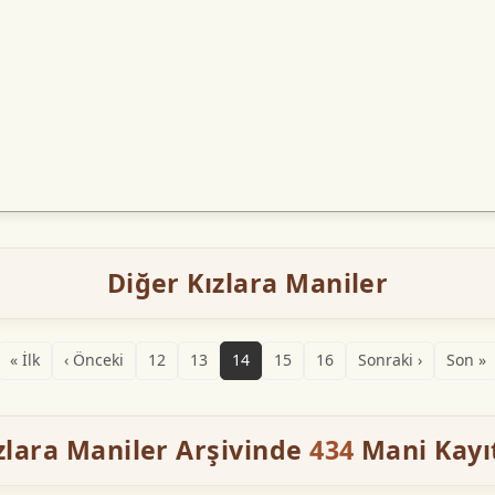
Diğer Kızlara Maniler
« İlk
‹ Önceki
12
13
14
15
16
Sonraki ›
Son »
zlara Maniler Arşivinde
434
Mani Kayıt