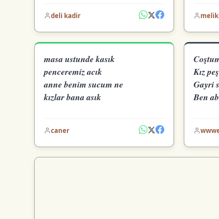
deli kadir
melik
masa ustunde kasık
Coştum
penceremiz acık
Kız pe
anne benim sucum ne
Gayri 
kızlar bana asık
Ben ab
caner
www