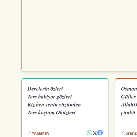
Derelerin özleri
Osmani
Ters bakiyor gözleri
Güller
Kiz ben senin yüzünden
AllahO
Ters koştum Öküzleri
çünkü 
YASEMIN
prens