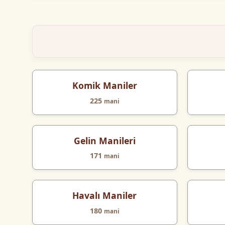
Komik Maniler
225
mani
Gelin Manileri
171
mani
Havalı Maniler
180
mani