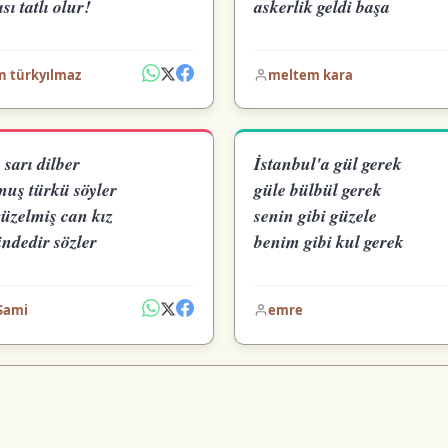
sı tatlı olur!
askerlik geldi başa
n türkyılmaz
meltem kara
 sarı dilber
İstanbul'a gül gerek
muş türkü söyler
güle bülbül gerek
güzelmiş can kız
senin gibi güzele
indedir sözler
benim gibi kul gerek
 Sami
emre