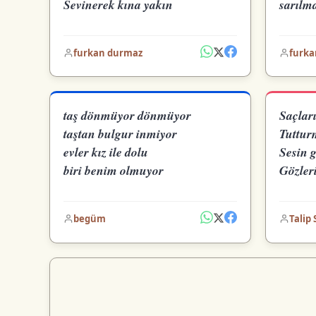
Sevinerek kına yakın
sarılma
furkan durmaz
furka
taş dönmüyor dönmüyor
Saçları
taştan bulgur inmiyor
Tuttur
evler kız ile dolu
Sesin 
biri benim olmuyor
Gözler
begüm
Talip