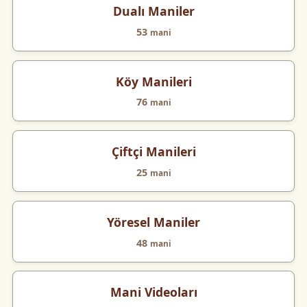
Dualı Maniler
53
mani
Köy Manileri
76
mani
Çiftçi Manileri
25
mani
Yöresel Maniler
48
mani
Mani Videoları