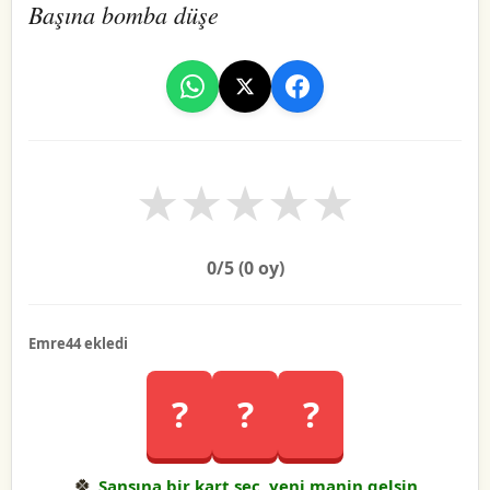
Başına bomba düşe
★
★
★
★
★
0
/5 (
0
oy)
Emre44 ekledi
?
?
?
🍀
Şansına bir kart seç, yeni manin gelsin