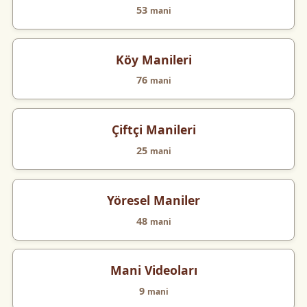
53
mani
Köy Manileri
76
mani
Çiftçi Manileri
25
mani
Yöresel Maniler
48
mani
Mani Videoları
9
mani