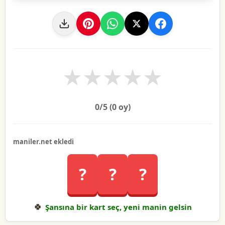
★
★
★
★
★
0
/5 (
0
oy)
maniler.net ekledi
?
?
?
🍀
Şansına bir kart seç, yeni manin gelsin