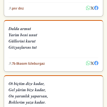
pnr dnz
Dalda armut
Yarim beni unut
Güllerini kurut
Gözyaşlarını tut
7b 8kasım lüleburgaz
Ot biçtim dize kadar,
Gel yârim bize kadar,
On yarımlık yaparsan,
Beklerim yaza kadar.