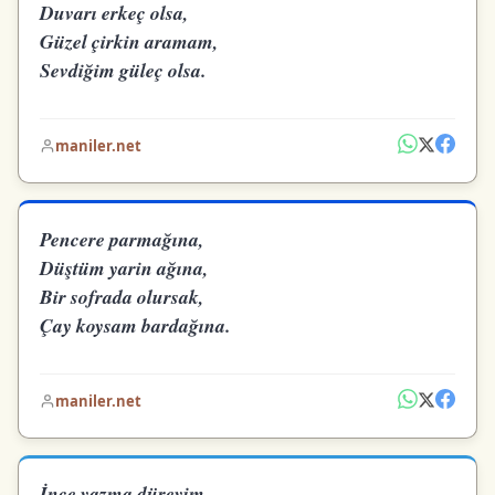
Duvarı erkeç olsa,
Güzel çirkin aramam,
Sevdiğim güleç olsa.
maniler.net
Pencere parmağına,
Düştüm yarin ağına,
Bir sofrada olursak,
Çay koysam bardağına.
maniler.net
İnce yazma düreyim,