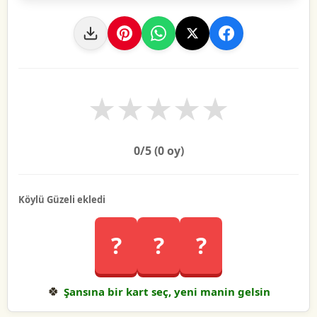
★
★
★
★
★
0
/5 (
0
oy)
Köylü Güzeli ekledi
?
?
?
🍀
Şansına bir kart seç, yeni manin gelsin