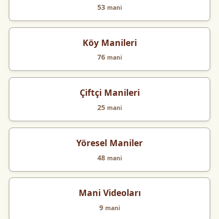
53
mani
Köy Manileri
76
mani
Çiftçi Manileri
25
mani
Yöresel Maniler
48
mani
Mani Videoları
9
mani