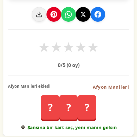
★
★
★
★
★
0
/5 (
0
oy)
Afyon Manileri ekledi
Afyon Manileri
?
?
?
🍀
Şansına bir kart seç, yeni manin gelsin