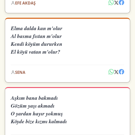
EFE AKDAŞ
Elma dalda kan m'olur
Al basma fıstan m'olur
Kendi köyüm dururken
El köyü vatan m'olur?
SENA
Aşkım bana bakmadı
Gözüm yaşı akmadı
O yardan hayır yokmuş
Köyde bize kızmı kalmadı