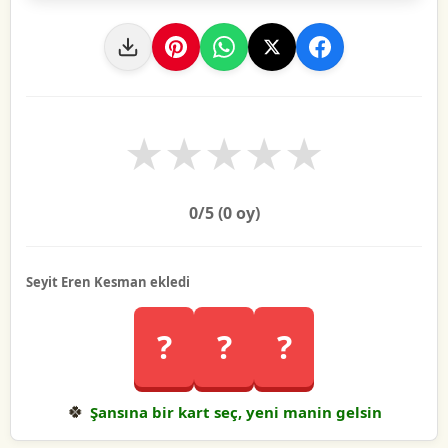
★
★
★
★
★
0
/5 (
0
oy)
Seyit Eren Kesman ekledi
?
?
?
🍀
Şansına bir kart seç, yeni manin gelsin