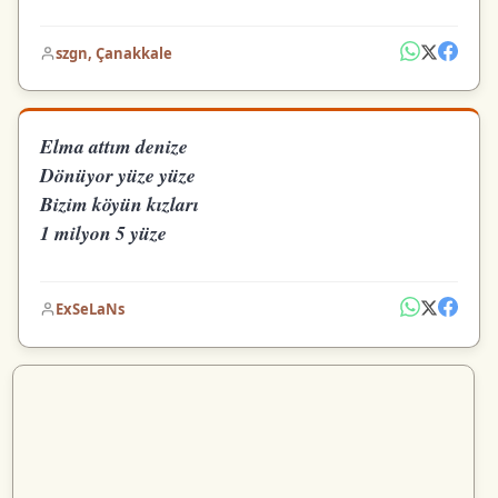
szgn, Çanakkale
Elma attım denize
Dönüyor yüze yüze
Bizim köyün kızları
1 milyon 5 yüze
ExSeLaNs