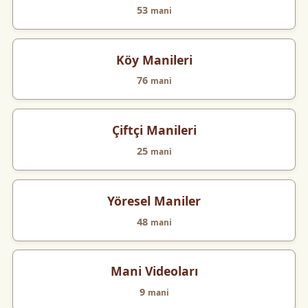
53
mani
Köy Manileri
76
mani
Çiftçi Manileri
25
mani
Yöresel Maniler
48
mani
Mani Videoları
9
mani