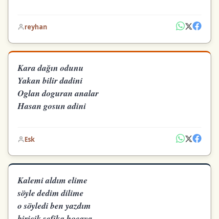
reyhan
Kara dağın odunu
Yakan bilir dadini
Oglan doguran analar
Hasan gosun adini
Esk
Kalemi aldım elime
söyle dedim dilime
o söyledi ben yazdım
biricik şefika hocaya