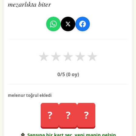
mezarlıkta biter
★
★
★
★
★
0
/5 (
0
oy)
melenur toğrul ekledi
?
?
?
🍀
Şansına bir kart seç, yeni manin gelsin