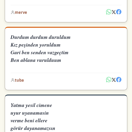
merve
Durdum durdum duruldum
Kız peşinden yoruldum
Gari ben senden vazgeçtim
Ben ablana vurulduum
tuba
Yatma yesil cimene
uyur uyanamasin
verme beni ellere
görür dayanamazsın