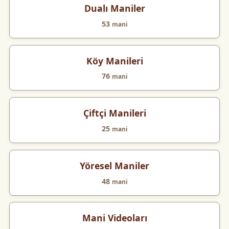
Dualı Maniler
53
mani
Köy Manileri
76
mani
Çiftçi Manileri
25
mani
Yöresel Maniler
48
mani
Mani Videoları