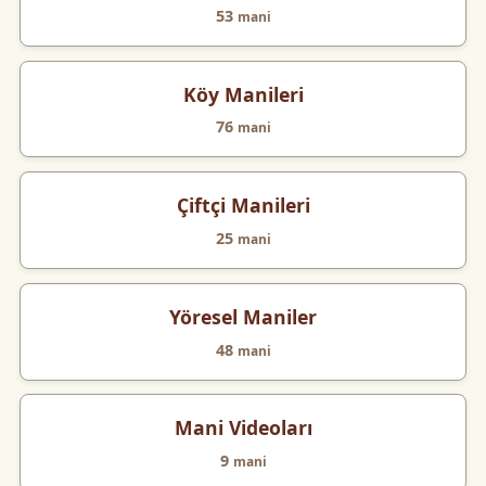
53
mani
Köy Manileri
76
mani
Çiftçi Manileri
25
mani
Yöresel Maniler
48
mani
Mani Videoları
9
mani