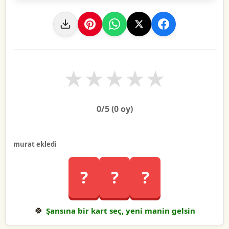
★
★
★
★
★
0
/5 (
0
oy)
murat ekledi
?
?
?
🍀
Şansına bir kart seç, yeni manin gelsin