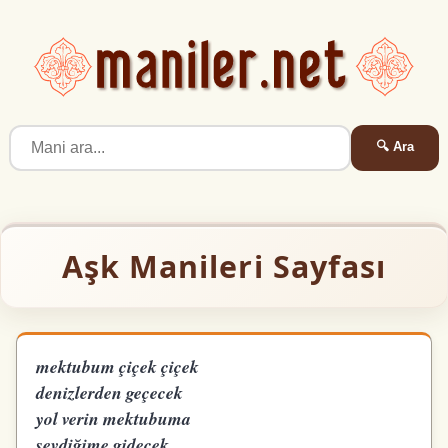
🔍 Ara
Aşk Manileri Sayfası
mektubum çiçek çiçek
denizlerden geçecek
yol verin mektubuma
sevdiğime gidecek