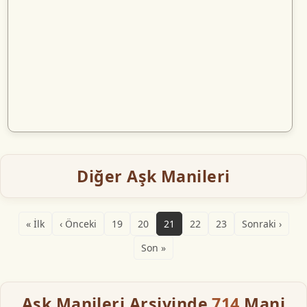
Diğer Aşk Manileri
« İlk
‹ Önceki
19
20
21
22
23
Sonraki ›
Son »
Aşk Manileri Arşivinde
714
Mani