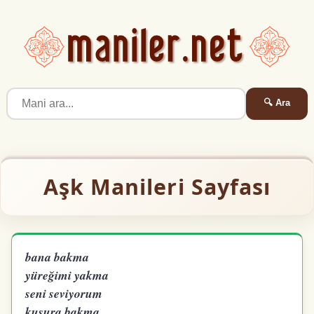
🔍 Ara
Aşk Manileri Sayfası
bana bakma
yüreğimi yakma
seni seviyorum
kusura bakma